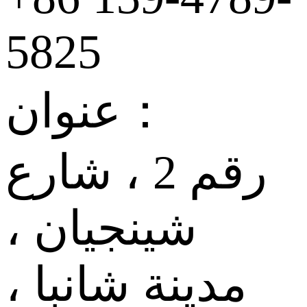
5825
عنوان：
رقم 2 ، شارع
شينجيان ،
مدينة شانبا ،