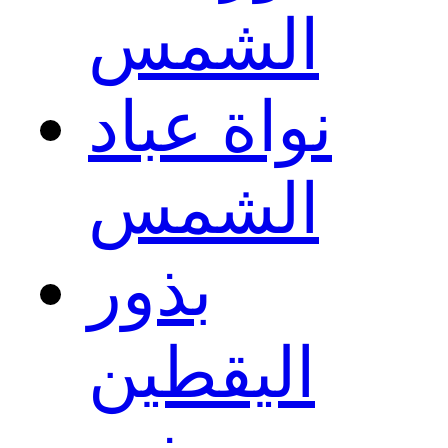
الشمس
نواة عباد
الشمس
بذور
اليقطين