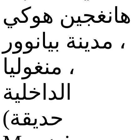
هانغجين هوكي
، مدينة بيانوور
، منغوليا
الداخلية
(حديقة