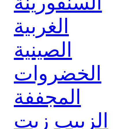
السنفورينة
الغربية
الصينية
الخضروات
المجففة
الزبيب
زيت