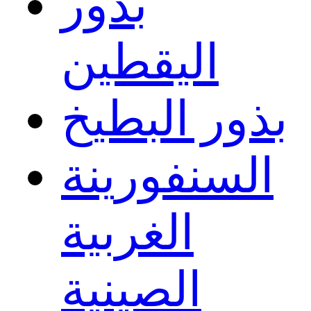
بذور
اليقطين
بذور البطيخ
السنفورينة
الغربية
الصينية