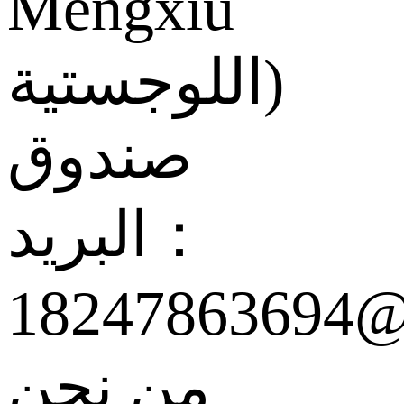
Mengxiu
اللوجستية)
صندوق
البريد：
18247863694@
من نحن