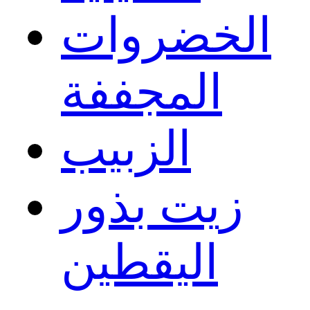
الخضروات
المجففة
الزبيب
زيت بذور
اليقطين