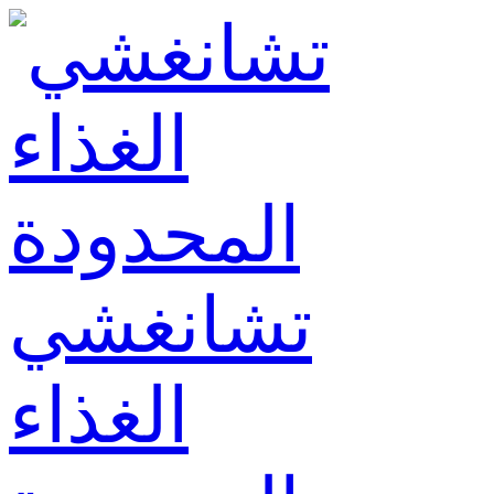
تشانغشي
الغذاء