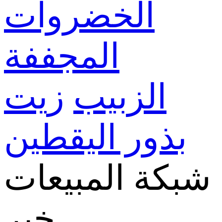
الخضروات
المجففة
الزبيب
زيت
بذور اليقطين
شبكة المبيعات
خبر