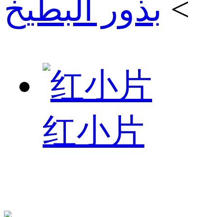
>
بذور البطيخ
红小片