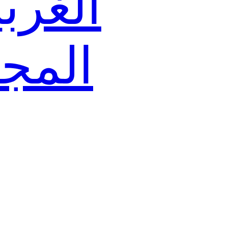
الغربي
المج