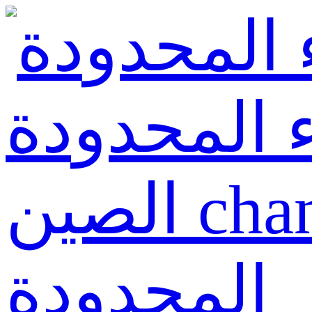
 المحدودة
الصين changxingyuan للتجارة
المحدودة