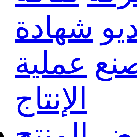
يو
شهادة
نع
عملية
الإنتاج
 المنتج