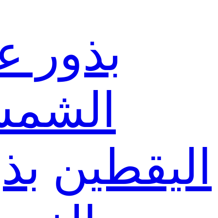
بذور ع
الشم
اليقطين
بذ