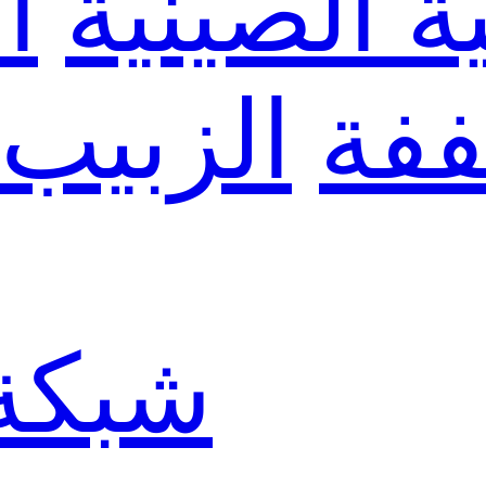
ة الصينية
ا
ففة
الزبيب
شبكة 