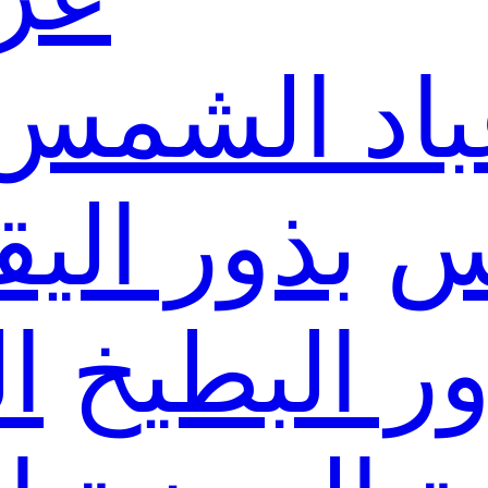
باد الشمس
س
بذور الي
ور البطيخ
ا