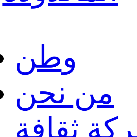
وطن
من نحن
ركة
ثقافة