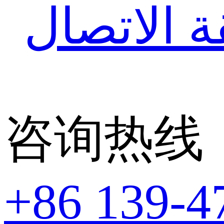
 الاتصال
咨询热线
+86 139-4