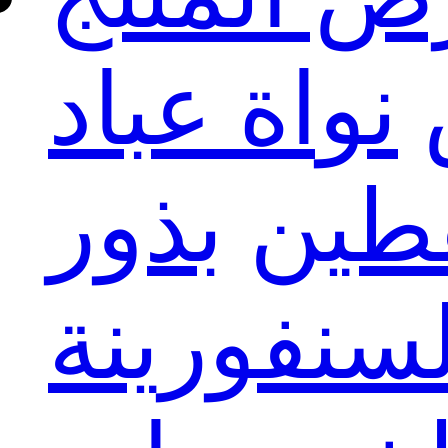
نواة عباد
قطين
بذور
لسنفورينة