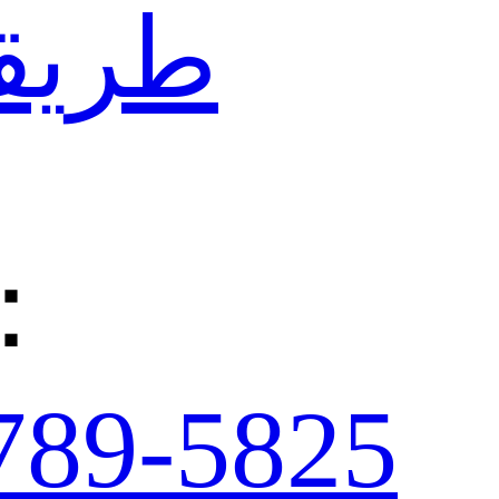
طريقة
：
789-5825