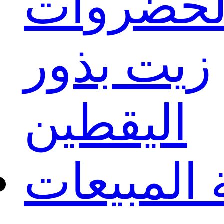
لخضروات
زيت بذور
اليقطين
المبيعات