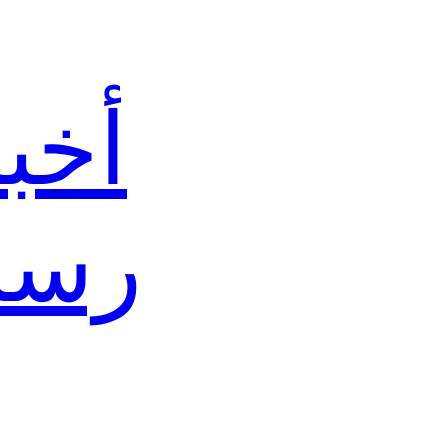
أخب
رسا