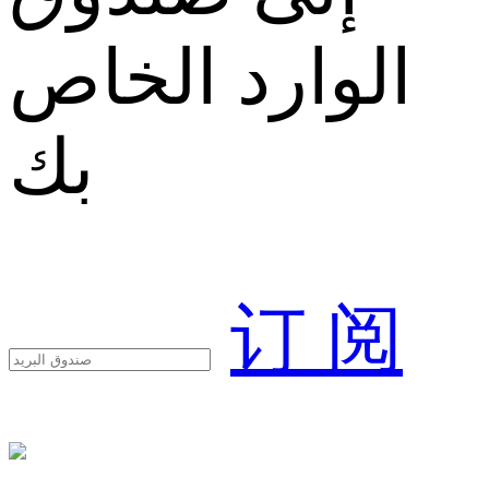
الوارد الخاص
بك
订 阅