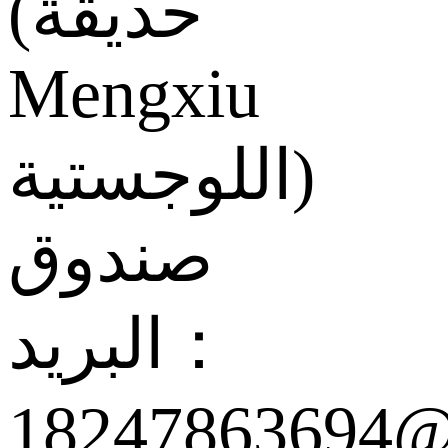
(حديقة
Mengxiu
اللوجستية)
صندوق
البريد：
18247863694@