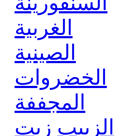
السنفورينة
الغربية
الصينية
الخضروات
المجففة
الزبيب
زيت