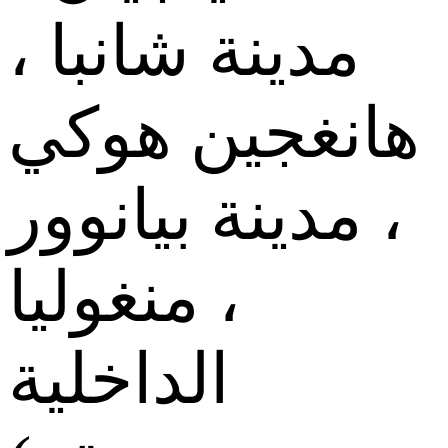
مدينة شانبا ،
هانغجين هوكي
، مدينة بيانوور
، منغوليا
الداخلية