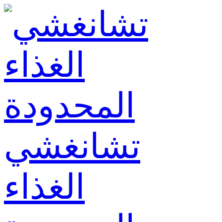
تشانغشي
الغذاء