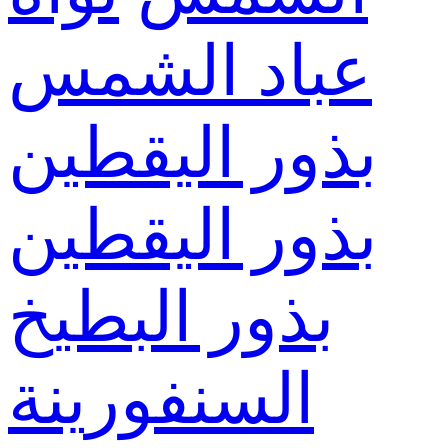
عباد الشمس
بذور اليقطين
بذور اليقطين
بذور البطيخ
السنفورينة