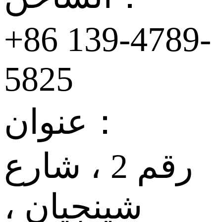
+86 139-4789-
5825
عنوان：
رقم 2 ، شارع
شينجيان ،