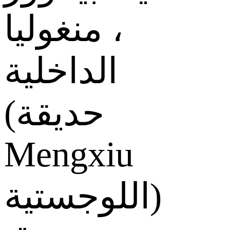
، منغوليا
الداخلية
(حديقة
Mengxiu
اللوجستية)