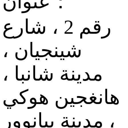
عنوان：
رقم 2 ، شارع
شينجيان ،
مدينة شانبا ،
هانغجين هوكي
، مدينة بيانوور