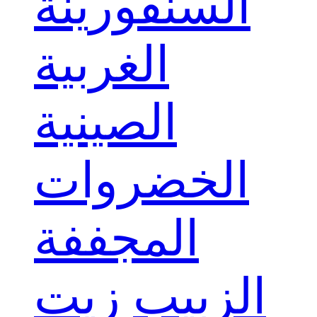
السنفورينة
الغربية
الصينية
الخضروات
المجففة
الزبيب
زيت