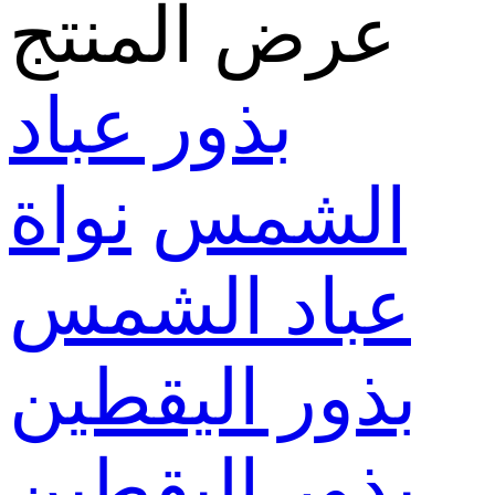
عرض المنتج
بذور عباد
الشمس
نواة
عباد الشمس
بذور اليقطين
بذور اليقطين