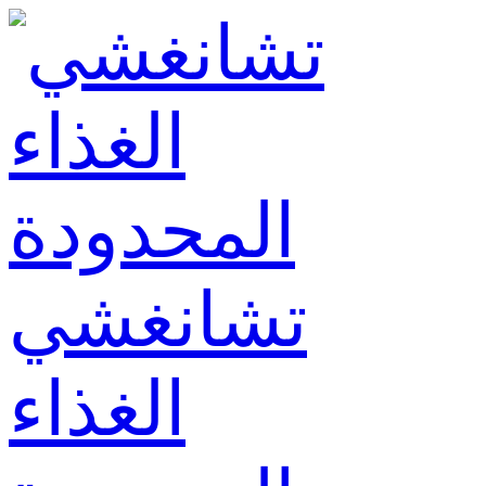
تشانغشي
الغذاء