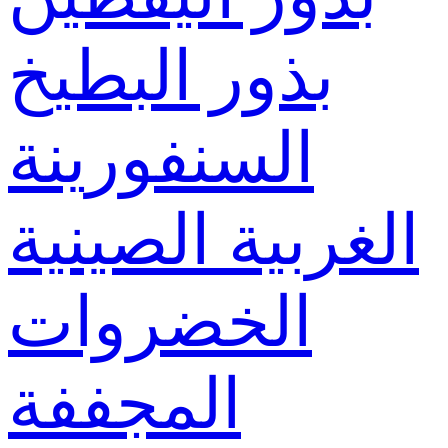
بذور البطيخ
السنفورينة
الغربية الصينية
الخضروات
المجففة