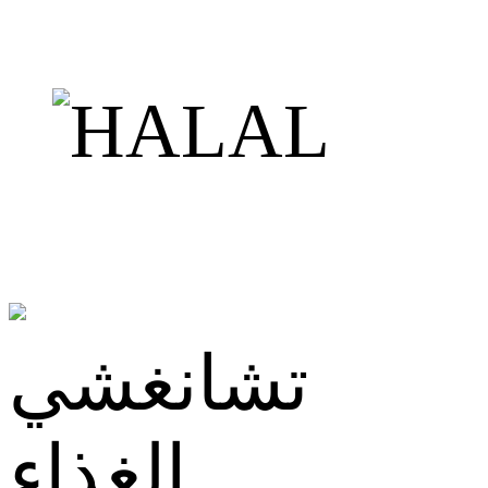
تشانغشي
الغذاء