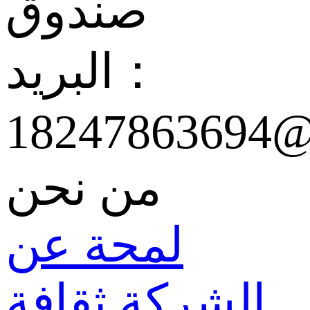
صندوق
البريد：
18247863694@
من نحن
لمحة عن
الشركة
ثقافة