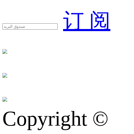
订 阅
Copyright ©