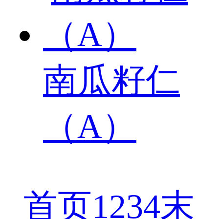
南瓜籽仁
（A）
首页
1
2
3
4
末