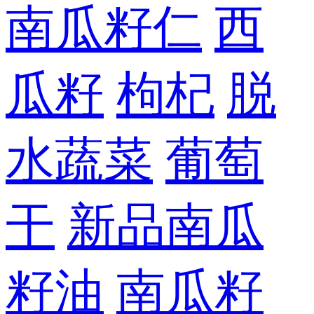
南瓜籽仁
西
瓜籽
枸杞
脱
水蔬菜
葡萄
干
新品南瓜
籽油
南瓜籽