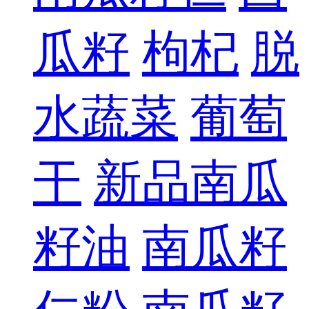
瓜籽
枸杞
脱
水蔬菜
葡萄
干
新品南瓜
籽油
南瓜籽