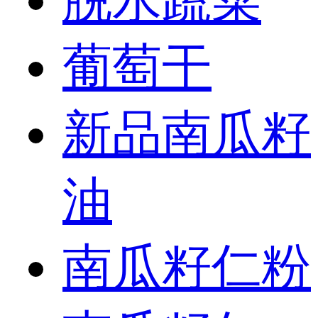
脱水蔬菜
葡萄干
新品南瓜籽
油
南瓜籽仁粉