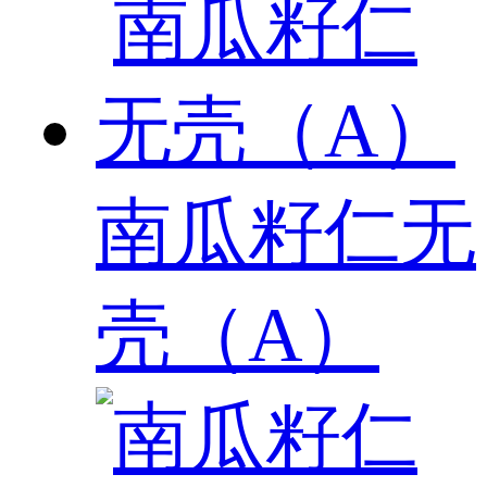
南瓜籽仁无
壳（A）