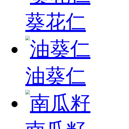
葵花仁
油葵仁