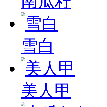
南瓜籽
雪白
美人甲