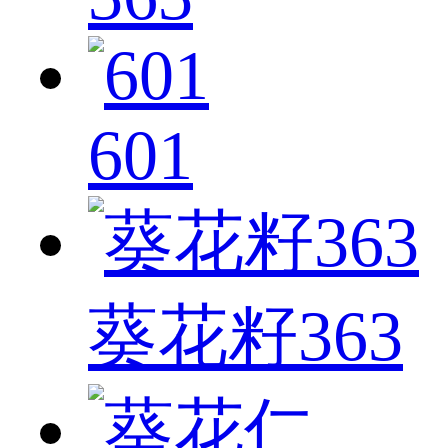
601
葵花籽363