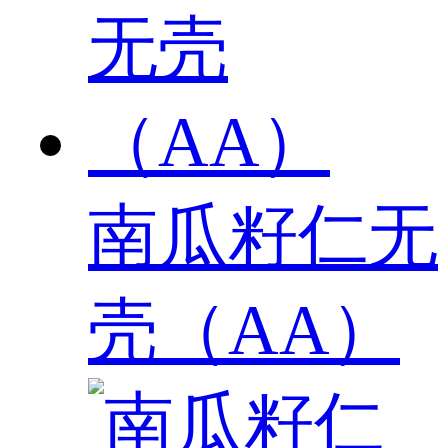
南瓜籽仁无
壳（AA）