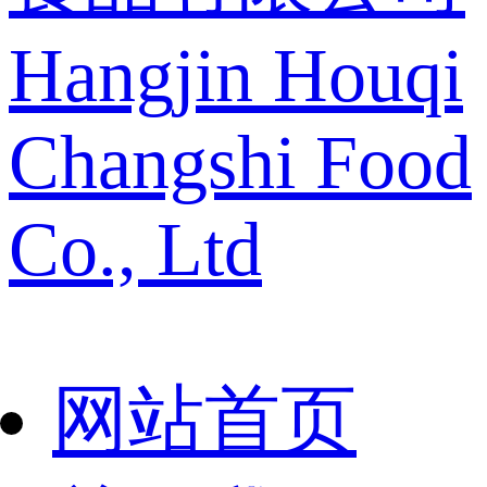
Hangjin Houqi
Changshi Food
Co., Ltd
网站首页