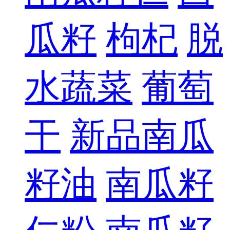
瓜籽
枸杞
脱
水蔬菜
葡萄
干
新品南瓜
籽油
南瓜籽