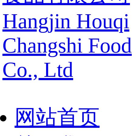
Hangjin Houqi
Changshi Food
Co., Ltd
网站首页