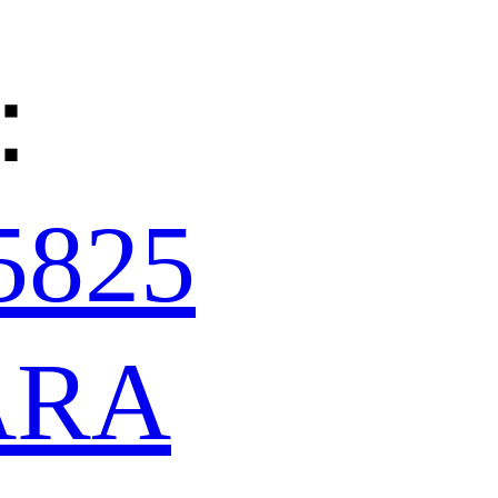
：
5825
ARA