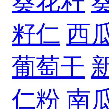
葵花籽
籽仁
西
葡萄干
仁粉
南