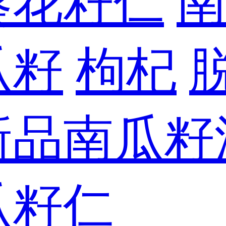
葵花籽仁
瓜籽
枸杞
新品南瓜籽
瓜籽仁