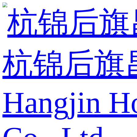
杭锦后旗
Hangjin H