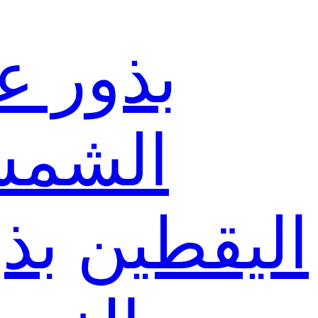
بذور ع
الشم
اليقطين
بذ