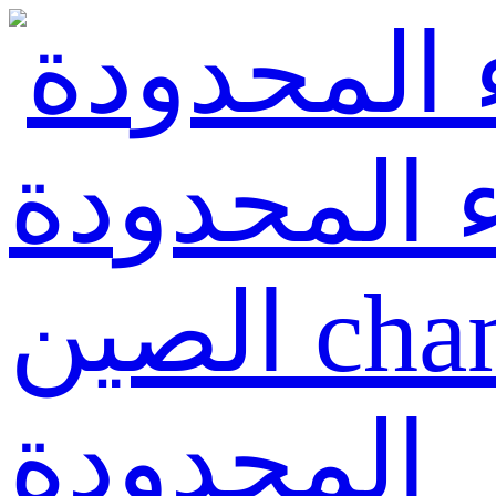
 المحدودة
الصين changxingyuan للتجارة
المحدودة