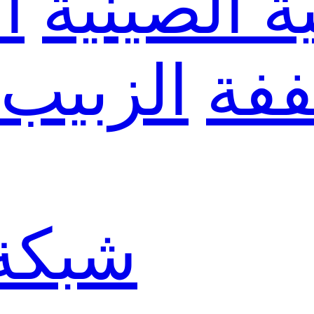
ة الصينية
ا
ففة
الزبيب
شبكة 