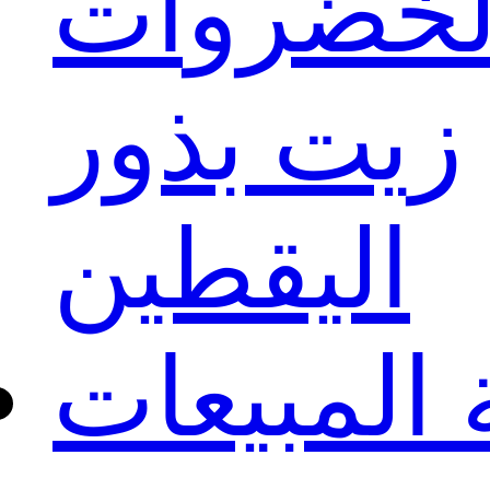
لخضروات
زيت بذور
اليقطين
المبيعات