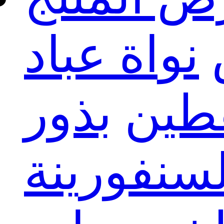
نواة عباد
قطين
بذور
لسنفورينة