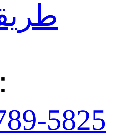
طريقة
：
789-5825