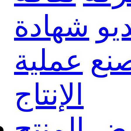
يو
شهادة
نع
عملية
الإنتاج
 المنتج