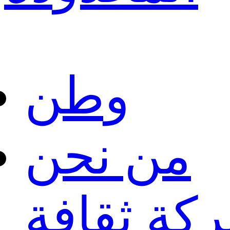
وطن
من نحن
ركة
ثقافة