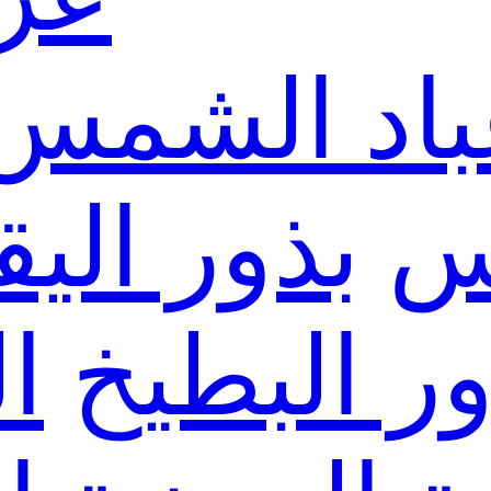
باد الشمس
س
بذور الي
ور البطيخ
ا