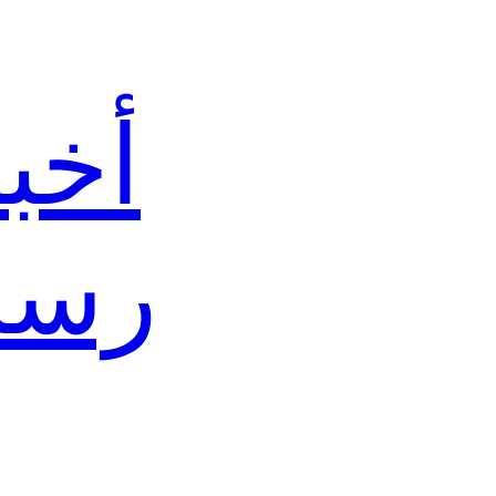
أخب
رسا