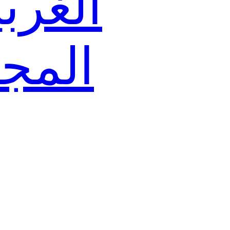
الغربي
المج