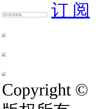
订 阅
Copyright ©