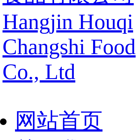
Hangjin Houqi
Changshi Food
Co., Ltd
网站首页