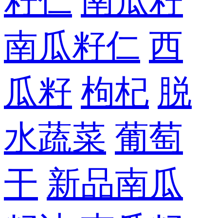
籽仁
南瓜籽
南瓜籽仁
西
瓜籽
枸杞
脱
水蔬菜
葡萄
干
新品南瓜