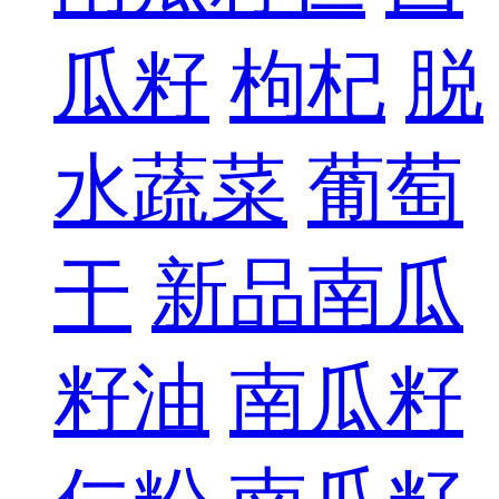
瓜籽
枸杞
脱
水蔬菜
葡萄
干
新品南瓜
籽油
南瓜籽